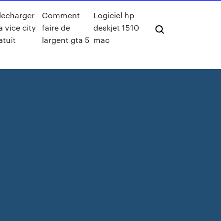
lecharger
Comment
Logiciel hp
a vice city
faire de
deskjet 1510
atuit
largent gta 5
mac