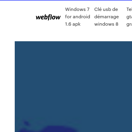
Windows 7
Clé usb de
Te
for android
démarrage
gt
1.6 apk
windows 8
gr