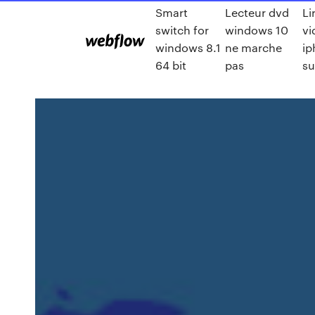
Smart
Lecteur dvd
Li
switch for
windows 10
vi
windows 8.1
ne marche
ip
64 bit
pas
su