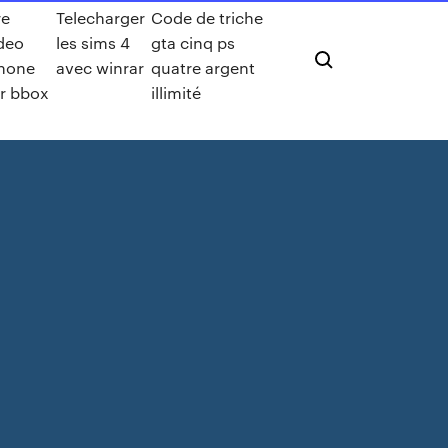
re
Telecharger
Code de triche
deo
les sims 4
gta cinq ps
hone
avec winrar
quatre argent
r bbox
illimité